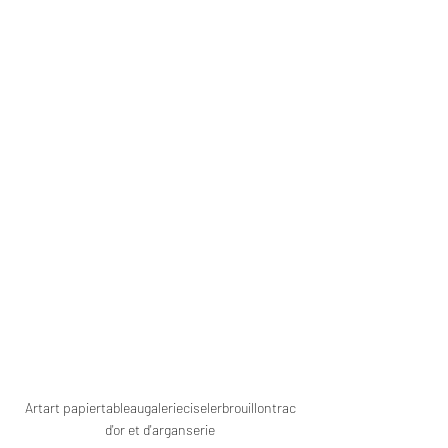
Art
art papier
tableau
galerie
ciseler
brouillon
trac
d'or et d'argan
serie