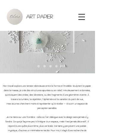
ART PAPIER
Mon travail explore une tension silencieuse entre la forme et l'invisible. Sculptant le papier
dans la masse, je crée des structures ajourées ou en relief, minutieusement ordonnées,
qui évoquent des ondes, des vibrations, ou des fragments d’une géométrie vivante. À
travers la lumière, la répétition, l’éphémère et la variation du point de vue,
mes œuvres cherchent moins à représenter qu’à révéler
— à ouvrir un espace de
perception sensible.
Je me tiens sur une frontière : celle où l’art dialogue avec le design sans jamais s’y
fondre. Ce que je façonne peut s’intégrer à un espace, mais n’est jamais décoratif ; il
répond à une quête plus intime, plus verticale. Certains y perçoivent une poésie
mystique, d’autres un minimalisme tactile. Pour moi, il s'agit d'une recherche de