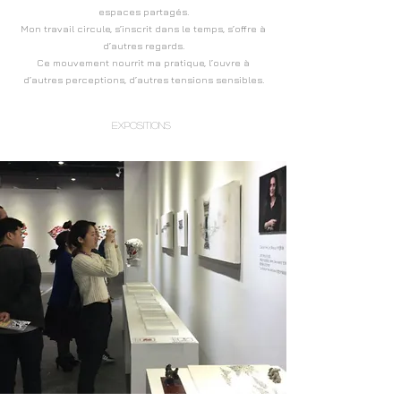
espaces partagés.
Mon travail circule, s’inscrit dans le temps, s’offre à
d’autres regards.
Ce mouvement nourrit ma pratique, l’ouvre à
d’autres perceptions, d’autres tensions sensibles.
Expositions