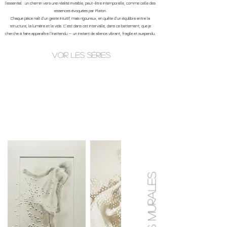
l'essentiel : un chemin vers une réalité invisible, peut-être intemporelle, comme celle des
essences évoquées par Platon.
Chaque pièce naît d’un geste intuitif, mais rigoureux, en quête d’un équilibre entre la
structure, la lumière et le vide. C’est dans cet intervalle, dans ce battement, que je
cherche à faire apparaître l’inattendu — un instant de silence vibrant, fragile et suspendu.
Voir les séries